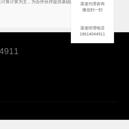
，云计算计算为主，为合作伙伴提供基础的传播及传媒系统
渠道代理咨询
微信扫一扫
渠道经理电话
18614044911
4911